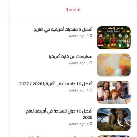
إقرا المزيد:
Recent
أفضل الرحلات البحرية في مدينة مومباسا
نساء السكان الأصليين والأقليات الساحلية يقودون جهود
أفضل 5 منتخبات أفريقية في التاريخ
الحفاظ على الغابات الزرقاء في كينيا
3 weeks ago
8 مدن في إفريقيا سيقع في حبها كل مسافر
معلومات عن قارة أفريقيا
3 weeks ago
أفضل 10 جامعات في أفريقيا 2026 / 2027
4 weeks ago
أفضل 10 دول للسياحة في أفريقيا لعام
2026
4 weeks ago