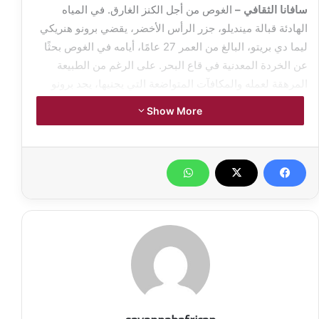
سافانا الثقافي –
الغوص من أجل الكنز الغارق. في المياه
الهادئة قبالة مينديلو، جزر الرأس الأخضر، يقضي برونو هنريكي
ليما دي بريتو، البالغ من العمر 27 عامًا، أيامه في الغوص بحثًا
عن الخردة المعدنية في قاع البحر. على الرغم من الطبيعة
المرهقة لعمله والمكافآت المتواضعة التي يجنيها، يجد برونو
السعادة والراحة في البحر. تستكشف هذه المقالة الروتين
Show More
اليومي لبرونو وتأملاته في الحياة تحت الماء وعلى اليابسة
وطموحاته والشعور الفريد بالسلام الذي يجده في عالمه تحت
الماء.
الغوص من أجل الكنز الغارق
كل يوم، يغوص برونو هنريكي ليما دي بريتو في مياه مينديلو
بحثًا عن الخردة المعدنية. المهمة مرهقة جسديًا، حيث يمشط
قاع البحر بحثًا عن الحطام والنفايات المعدنية. يتطلب كل غوص
دقة وجهدًا، وغالبًا ما تكون المكافأة ضئيلة. ومع ذلك، يظل برونو
غير مُحبط، مدفوعًا بالأمل في “صيد” جيد يوفر ما يكفي من