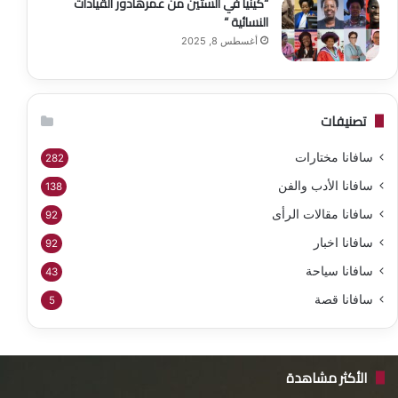
“كينيا في الستين من عمرهادور القيادات
النسائية “
أغسطس 8, 2025
تصنيفات
سافانا مختارات
282
سافانا الأدب والفن
138
سافانا مقالات الرأى
92
سافانا اخبار
92
سافانا سياحة
43
سافانا قصة
5
الأكثر مشاهدة