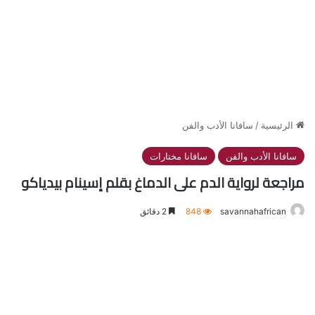
الرئيسية
/
سافانا الأدب والفن
سافانا الأدب والفن
سافانا مختارات
مراجعة لرواية الدم على الدماغ بقلم إسينام بيدياكو
savannahafrican
848
2 دقائق