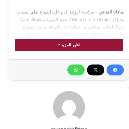
سافانا الثقافي –
مراجعة لرواية الدم على الدماغ بقلم إسينام
بيدياكو “
Blood on the Brain”
، يقدم النص استكشافًا حسيًا
وغنيًا للتراث الثقافي من خلال إعداد الطعام. يصبح المطبخ،
الذي يُعتبر غالبًا قلب المنزل، رمزًا قويًا للتقاليد والاتصال
والهوية في هذا السرد. تجربة البطلة في الطهي مع العمة
اظهر المزيد
فيرجي والعمة جيفتي ليست مجرد درس في فنون الطهي؛ بل
هي رحلة غامرة إلى عمق تراثهم المشترك.
مراجعة لرواية الدم على الدماغ بقلم
إسينام بيدياكو
منذ البداية توصف الكاتبة المطبخ كمكان غامر، حيث تخلق
الحرارة ورائحة الأطعمة المطبوخة جوًا شبه مختنق. هذا الجو
المكثف يعكس التعقيد الثقافية التي يتم ممارستها داخله. يرمز
المطبخ، بنشاطه المحموم، إلى الاندماج الثقافي بين الثقافات
الأفريقية والأمريكية.