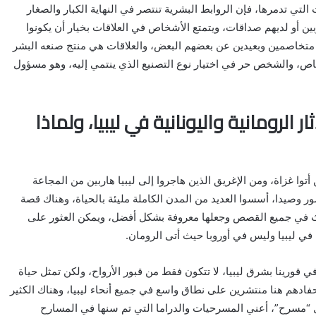
لتي تدمرها، فإن الروابط البشرية تنتصر في النهاية الكبار والصغار
ربين أو لديهم صداقات، ويتمتع الأشخاص في العلاقات بخيار أن يكونوا
ا متخاصمين وبعيدين عن بعضهم البعض، والعلاقات هي منتج صنعه البشر
صاص، والشخص حر في اختيار نوع التصنيع الذي ينتمي إليه، وهو مسؤول
 الرومانية واليونانية في ليبيا، ولماذا
ين أتوا غزاة، ومن الإغريق الذين هاجروا إلى ليبيا هاربين من المجاعة
ر وصيدا، أسسوا العديد من المدن الكاملة مليئة بالحياة، وهناك قصة
ث في جميع القصص وجعلها معروفة بشكل أفضل، ويمكن العثور على
في ليبيا وليس في أوروبا حيث أتى الرومان.
قورينا بشرق ليبيا، لا تتكون فقط من قبور الأرواح، ولكن تمثل حياة
فادهم هنا منتشرين على نطاق واسع في جميع أنحاء ليبيا، وهناك الكثير
ول “مسرح”، أعني المسرحيات والدراما التي تم سنها في المسارح