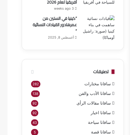
أفريقيا لعام 2026
3 weeks ago
“كينيا في الستين من
عمرهادور القيادات النسائية
“
أغسطس 8, 2025
تصنيفات
سافانا مختارات
282
سافانا الأدب والفن
138
سافانا مقالات الرأى
92
سافانا اخبار
92
سافانا سياحة
43
سافانا قصة
5