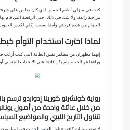
كنت في منزلي أطعم الحمام الذي كان يجلس على شرفتي و
مزاجية رائعة، ولا شك في ذلك، حتى الرقصة التي قام به
الحمام من شدة فرحتي وأيضا بسبب ركلي لكيس الحبوب ف
لماذا اخترت استخدام التوأم كب
إنهما مظهران من مظاهر نفس الطاقة التي كنت أرغب في ا
وراءها هو الحب، ولم يكن قائمًا على الانجذاب الجنسي أو
رواية كونشرتو كورينا إدواردو ترسم با
من خلال عائلة واحدة من أصول يونانية
تتناول التاريخ الليبي والمواضيع السياس
لا توجد روايات كافية تتناول العصر الحديث في ليبيا، وي