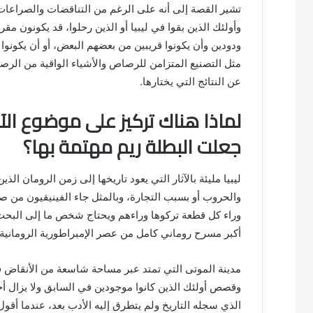
تشير القصة إلى أنه على الرغم من التناقضات والصراعات ا
وأولئك الذين بقوا في ليبيا أو الذين رحلوا، قد يكونون مق
ودودين وأن يكونوا قريبين من بعضهم البعض، أو أن يكونو
مثل التصنيع المتزامن للرصاص والأشياء الواقية من الر
عن النتائج التي يختارها.
لماذا هناك تركيز على موضوع الآثار
جعلت البطلة ريم مهتمة بها؟
ليبيا مليئة بالآثار التي يعود تاريخها إلى زمن الرومان الذ
والحروب أو بسبب التجارة، وبالمثل جاء الفينيقيون من صو
وراء كل قطعة تركوها وراءهم ويحتاج شخص ما إلى البح
أكبر مسرح روماني كامل من عصر الإمبراطورية الرومانية 
مدينة الموتى التي تمتد عبر مساحة شاسعة من الأنقاض في 
وقصص أولئك الذين كانوا موجودين في السابق ولا يزال أح
الذي سجله التاريخ ولم يتطرق إليه الأدب بعد، عندما أق