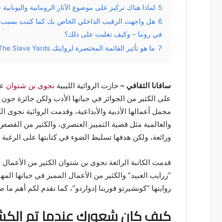
5
لماذا هناك تركيز على موضوع الآثار الرومانية واليونانية 
6
هل واجهت الرقيب الداخلي الخاص بك كما كتبت بسبب الق
في روما – وكيف تغلبت على ذلك؟
7
ما هو تأثير القائمة المختصرة لروايتك The Slave Yards في عام 2017 على نجاح الكتاب وانتشاره؟
سافانا الثقافي –
حازت الروائية الليبية
نجوى بن شتوان
على الكثير من الجوائز في حياتها الأدب ولكن جائزة جون 
مجمل أعمالها الأدبية والأبداعية، وقدمت الروائية نجوى ا
والعالمية مثل قضية التمييز العنصري، والكثير من القص
ورائعة، ولكن هدفها تسليط الضوء في كتابتها على الرغبة 
قدمت الكاتبة الرائعة نجوى بن شتوان الكثير من الأعمال 
“زرايب العبيد” والكثير من الأعمال المميز في حياتها المه
روايتها “كونشيرتو قورينا إدواردو”، كما نقدم لكم أهم ما
كيف كان شعورك عندما تم الكش