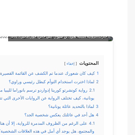
حازت الروائية الليبية نجوى بن شتوان على جائزة جون فانتي 2023
المحتويات
إخفاء
1
كيف كان شعورك عندما تم الكشف عن القائمة القصيرة
2
لماذا اخترت استخدام التوأم كبطل رئيسي وراوي؟
2.1
رواية كونشرتو كورينا إدواردو ترسم بانوراما لليب
يونانية، كيف تختلف الرواية عن الروايات الأخرى التي تتن
3
لماذا بالتحديد عائلة يونانية؟
4
هل أحد في عائلتك يعكس شخصية الجد؟
4.1
على الرغم من الظروف المدمرة للرواية، إلا أن هناك
والمجتمع، هل يوجد أي أمل في هذه العلاقات الشخصية؟