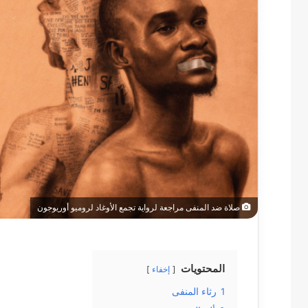
صلاة ضد المنفى مراجعة لرواية تجمع الأوغاد لروميو أوريوجون
المحتويات
إخفاء
1
رثاء المنفى