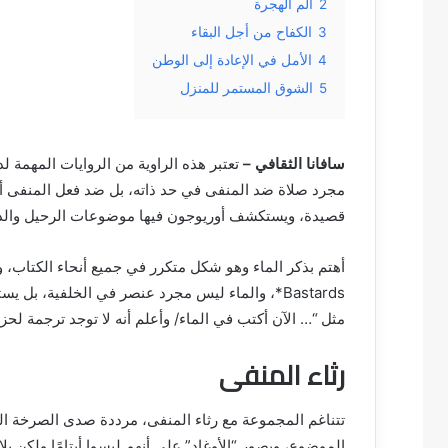
2
ألم الهجرة
3
الكفاح من أجل البقاء
4
الأمل في الإعادة إلى الوطن
5
الشوق المستمر للمنزل
سافانا الثقافي –
تعتبر هذه الراوية من الروايات المهمة 
قصيدة، ويستكشف أوريوجون فيها موضوعات الرحيل والذك
Bastards*، والماء ليس مجرد عنصر في الخلفية، ب
مثل “… الآن أكتب في الماء/ وأعلم أنه لا توجد ترجمة لحزنن
رثاء المنفى
تتناغم المجموعة مع رثاء المنفى، مرددة صدى الصرخة ال
الموضوع، ويصور “الأوغاد” على أنهم ليسوا أيتامًا ولكن ب