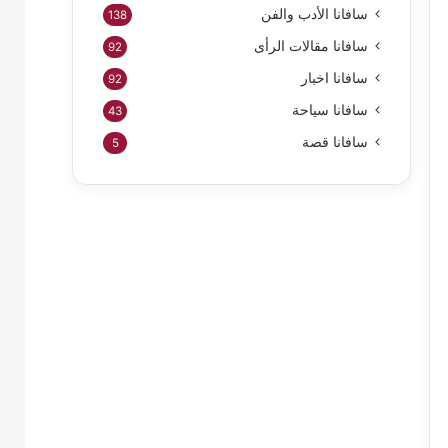
سافانا الأدب والفن
138
سافانا مقالات الرأى
92
سافانا اخبار
92
سافانا سياحة
43
سافانا قصة
5