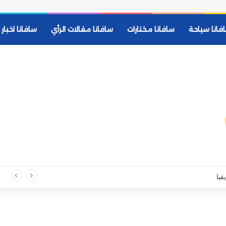
فانا سياحة
سافانا مختارات
سافانا مقالات الرأي
سافانا اخبار
قيا