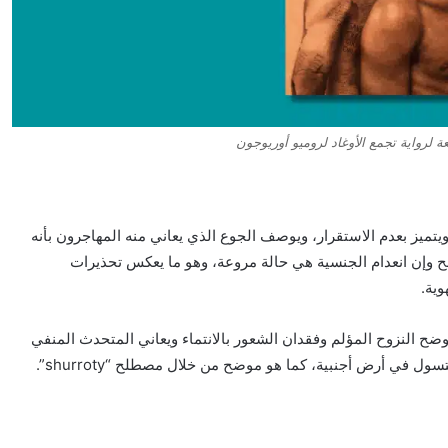
 لرواية تجمع الأوغاد لروميو أوريوجون
تميز بعدم الاستقرار، ويوصف الجوع الذي يعاني منه المهاجرون بأنه
اضح وإن انعدام الجنسية هي حالة مروعة، وهو ما يعكس تحذيرات
وية.
ضح النزوح المؤلم وفقدان الشعور بالانتماء ويعاني المتحدث المنفي
ول في أرض أجنبية، كما هو موضح من خلال مصطلح “shurroty”.