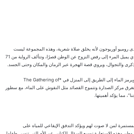
لدى روميو أوريوجون لأنه يخلق صلاة شعرية، وهذه المجموعة ليست
مجرد صلاة ضد المنفى في حد ذاته، بل ضد فعل المنفى أي يميل المرء إلى رفض النزوح عن الوطن قصرًا، وتتألف الرواية من 71
رى والتجوال، ويروي قصة الهجرة عبر الزمان والمكان وحتى الجسد.
أهتم بذكر الماء وهو شكل متكرر في جميع أنحاء الكتاب، ويرمز الماء إلى الطريق إلى المنزل في *The Gathering of
ل يستغرق مركز الصدارة وتتموج القصائد مثل النقوش على الماء، مع سطور
ا”، مما يؤكد أهميتها.
مستمرة لمن لا صوت لهم ويؤكد التدفق الإيقاعي للمياه على
لا وطن وهذه الاستعارة توسع السؤال الكتابي عن الأم التي تنسى طفلها