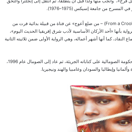
 فرح»، وأنجب منها ولدًا قبل أن يتطلقا، ثم انتقل إلى إنجلترا والتحق
كتب روايته الأولى بالإنجليزية عام 1970 بعنوان «( From a Crooked Ri)‏ – من ضلع أعوج» عن فتاة من قبيلة بدائية فرت من
واية بأنها «أحد الأركان الأساسية لأدب شرق إفريقيا الحديث اليوم»،
د «خرائط» (1986) أهم رواياته بإجماع النقاد، كما أنها أشهر أعماله، وهي الرواية الأولى ضمن ثلاثيته الثانية
عاش نور الدين نحو 22 عامًا في المنفى خشية رد فعل الحكومة الصومالية على كتاباته الجريئة، ثم عاد إلى الصومال عام 1996،
وألمانيا وإيطاليا والسودان وغامبيا والهند ونيجيريا.