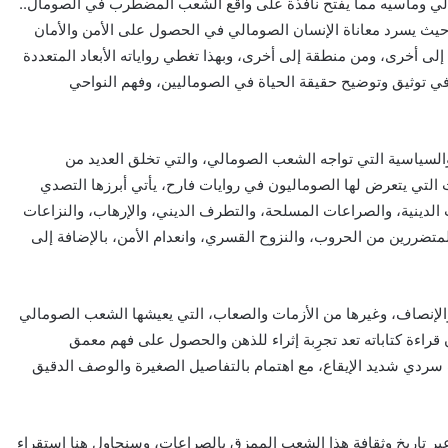
ومالي ومآسيه مما يفتح نافذة على واقع الشعب المضطرب في الصومال..
م، حيث يسرد معاناة الإنسان الصومالي في الحصول على الأمن والأمان
 إلى أخرى، ومن منطقة إلى أخرى، وبهذا تغطي رواياته الأبعاد المتعددة
في توثيق وتوضيح حقيقة الحياة في الصوماليين، وفهم النواحي
والسياسية التي تواجه الشعب الصومالي، والتي تخلق العديد من
 التي يتعرض لها الصوماليون في روايات فارح، يأتي أبرزها التصدي
 الدينية، والصراعات المسلحة، والتطرف الديني، والإرهاب، والنزاعات
 المتضررين من الحروب، والنزوح القسري، وانعدام الأمن، بالإضافة إلى
والإنصاف، وغيرها من الأزمات والصعاب، التي يعيشها الشعب الصومالي
قراءة كتاباته تعد تجرِبة إثراء للذهن والحصول على فهم معمق
سردي شديد الإيقاع، مع اهتمام بالتفاصيل الصغيرة والوصف الدقيق
بر تاريخ وثقافة هذا الشعب الممزق بالصراعات، وسنحاول هنا استقراء