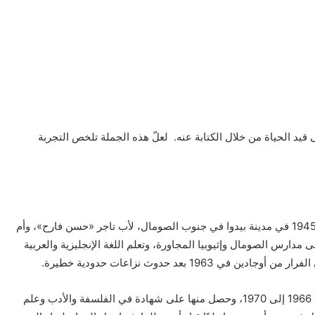
يد الحياة من خلال الكتابة عنه. لعلّ هذه الجملة تلخص التجربة
كاتب وروائي صومالي معاصر يكتب بالإنجليزية، ولد سنة 1945 في مدينة بيدوا في جنوب الصومال، لأب تاجر «حسن فارح»، وأم
دارس الصومال وإثيوبيا المجاورة، وتعلم اللغة الإنجليزية والعربية
19 بعد حدوث نزاعات حدودية خطيرة.
درس في «جامعة بنجاب»، في مدينة شانديغار الهندية من 1966 إلى 1970، وحصل منها على شهادة في الفلسفة والأدب وعلم