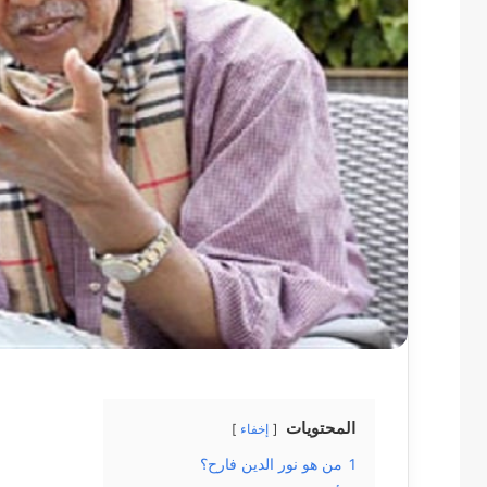
المحتويات
إخفاء
1
من هو نور الدين فارح؟