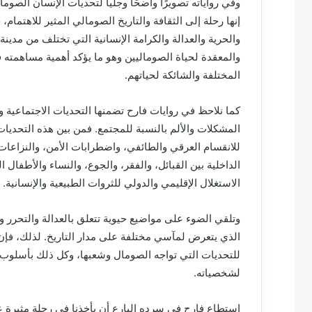
وفي رواياته تصويرًا واضحًا وجليا لتحديات الإنسان الص
إنها رحلة إلى الثقافة والتاريخ الصومالي المثير للاهتما
والحرية والعدالة والكرامة الإنسانية التي تختلف من مدينة
والمعقدة لحياة الصوماليين وهو ما يؤكد أهمية مساهمته 
المختلفة والشائكة لحياتهم.
كما نلاحظ في روايات فارح تضمنها التحديات الاجتماعية 
المشكلات والألم بالنسبة للمجتمع. فمن بين هذه التحديات
للانقسام العرقي والطائفي، واضطرابات الأمن، والنزاعات
الداخلية بين القبائل، والفقر، والجوع، والنساء والأطفال
الاستغلال الإقليمي والدولي للثروات الطبيعية والإنسانية.
وتلقي الضوء على مواضيع حيوية تتعلق بالعدالة والتحرر 
الذي يتعرض لمآسي مختلفة على مدار التاريخ. لذلك، فإن 
للتحديات التي تواجه الصومال وشعبها، وكل ذلك بأسلوب 
لشخصياته.
استطاع فارح في سرده البارع أن يأخذنا في رحلة مثيرة ع