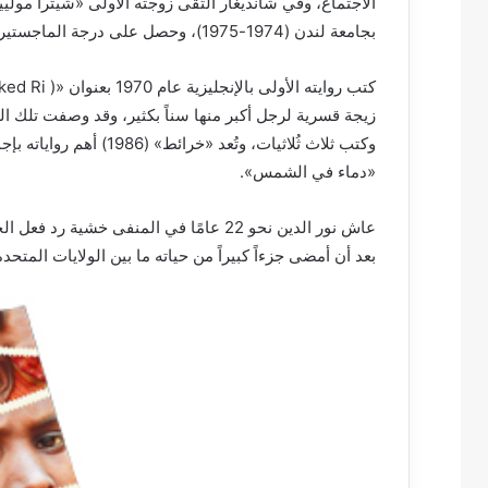
الاجتماع، وفي شانديغار التقى زوجته الأولى «شيترا مولييل
بجامعة لندن (1974-1975)، وحصل على درجة الماجستير في المسرح من جامعة إسيكس (1975–1976).
زيجة قسرية لرجل أكبر منها سناً بكثير، وقد وصفت تلك الر
وكتب ثلاث ثُلاثيات، وتُع
«دماء في الشمس».
بعد أن أمضى جزءاً كبيراً من حياته ما بين الولايات المتحدة 