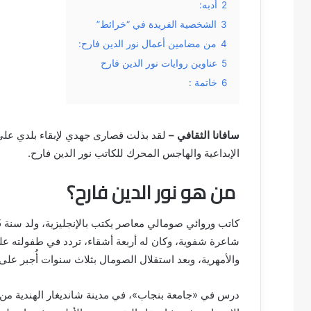
2
أدبه:
3
الشخصية الفريدة في “خرائط”
4
من مضامين أعمال نور الدين فارح:
5
عناوين روايات نور الدين فارح
6
خاتمة :
سافانا الثقافي –
لقد بذلت قصارى جهدي لإبقاء بلدي على ق
الإبداعية والهاجس المحرك للكاتب نور الدين فارح.
من هو نور الدين فارح؟
شاعرة شفوية، وكان له أربعة أشقاء، تردد في طفولته على م
والأمهرية، وبعد استقلال الصومال بثلاث سنوات أُجبر على الفرار من أوجادين في 63